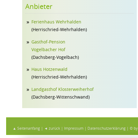
Anbieter
Ferienhaus Wehrhalden
(Herrischried-Wehrhalden)
Gasthof-Pension
Vogelbacher Hof
(Dachsberg-Vogelbach)
Haus Hotzenwald
(Herrischried-Wehrhalden)
Landgasthof Klosterweiherhof
(Dachsberg-Wittenschwand)
▲ Seitenanfang
|
◄ zurück
|
Impressum
|
Datenschutzerklärung
|
© by