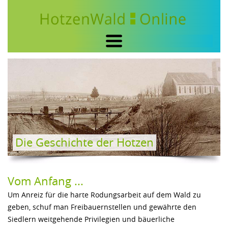
HOME
DER HOTZENWALD
GEMEINDEN & ORTE
BILDER
NAMENSGEBUNG
Die Geschichte der Hotzen
BESIEDLUNG
GESCHICHTE
Vom Anfang ...
GEOLOGIE
Um Anreiz für die harte Rodungsarbeit auf dem Wald zu
TOURISMUS
geben, schuf man Freibauernstellen und gewährte den
FREIZEIT
Siedlern weitgehende Privilegien und bäuerliche